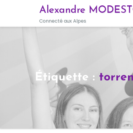
Skip
Alexandre MODES
to
Connecté aux Alpes
content
Étiquette :
torre