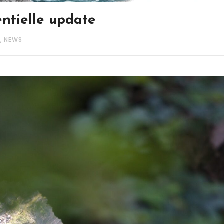
entielle update
,
S
NEWS