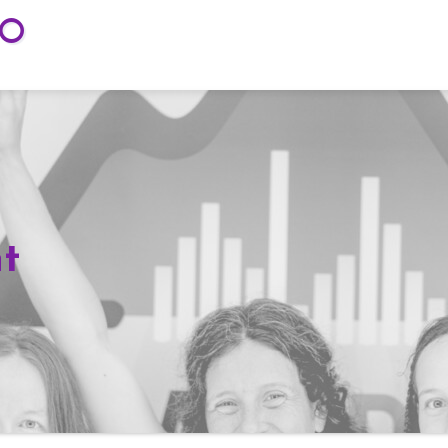
TO
nt