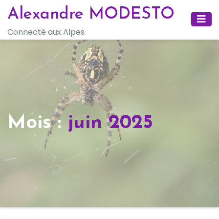
Skip
Alexandre MODESTO
to
Connecté aux Alpes
content
Mois :
juin 2025