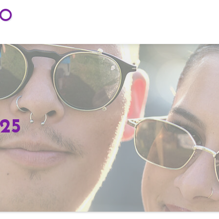
TO
025