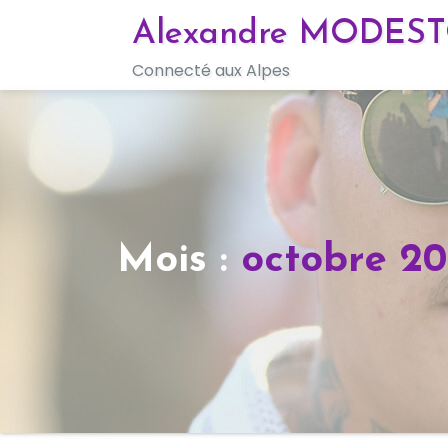
Skip
Alexandre MODES
to
Connecté aux Alpes
content
Mois :
octobre 2