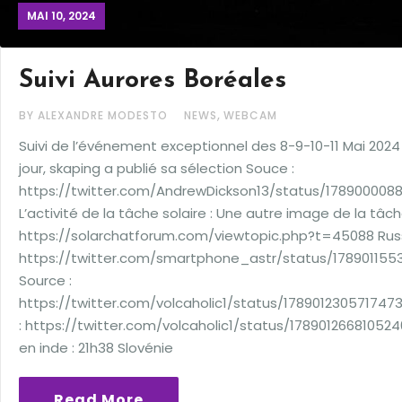
MAI 10, 2024
Suivi Aurores Boréales
,
BY ALEXANDRE MODESTO
NEWS
WEBCAM
Suivi de l’événement exceptionnel des 8-9-10-11 Mai 2024
jour, skaping a publié sa sélection Souce :
https://twitter.com/AndrewDickson13/status/178900008
L’activité de la tâche solaire : Une autre image de la tâch
https://solarchatforum.com/viewtopic.php?t=45088 Russi
https://twitter.com/smartphone_astr/status/17890115
Source :
https://twitter.com/volcaholic1/status/178901230571747
: https://twitter.com/volcaholic1/status/178901266810524
en inde : 21h38 Slovénie
Read More