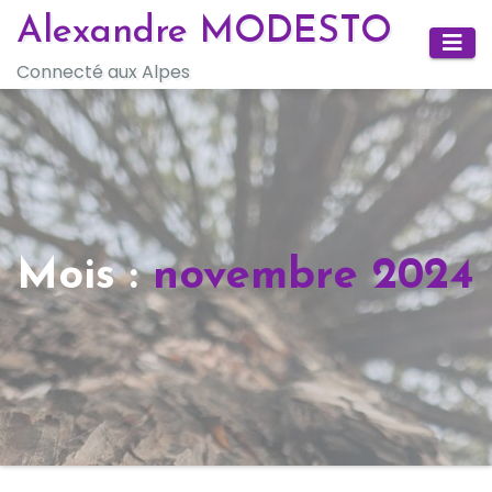
Skip
Alexandre MODESTO
to
Connecté aux Alpes
content
Mois :
novembre 2024