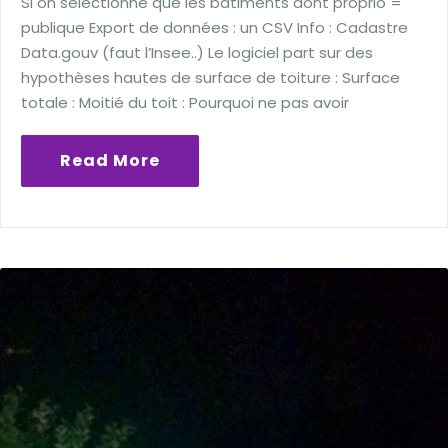
Si on sélectionne que les bâtiments dont proprio =
publique Export de données : un CSV Info : Cadastre
Data.gouv (faut l’Insee..) Le logiciel part sur des
hypothèses hautes de surface de toiture : Surface
totale : Moitié du toit : Pourquoi ne pas avoir
Read More