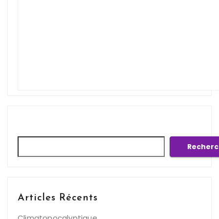
Rechercher
Recherc
Articles Récents
Climatopocalyptique