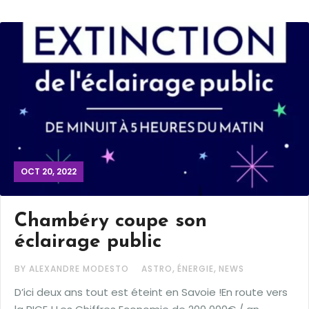
OCT 20, 2022
Chambéry coupe son
éclairage public
,
,
BY ALEXANDRE MODESTO
ASTRO
ÉNERGIE
NEWS
D’ici deux ans tout est éteint en Savoie !En route vers