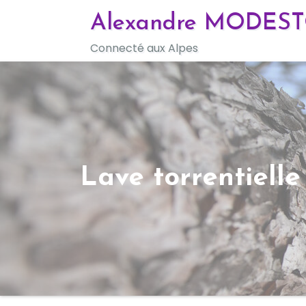
Skip
Alexandre MODES
to
Connecté aux Alpes
content
Lave torrentielle 