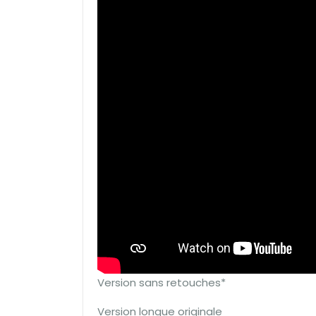
Version sans retouches*
Version longue originale