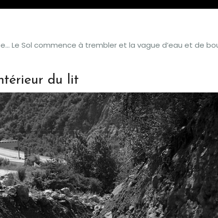
ente… Le Sol commence à trembler et la vague d’eau et de bo
ntérieur du lit