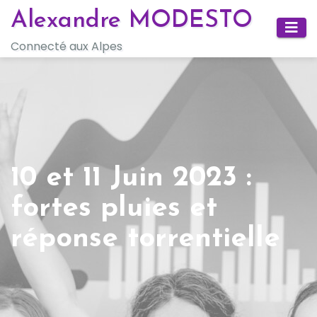
Skip
Alexandre MODESTO
to
Connecté aux Alpes
content
10 et 11 Juin 2023 :
fortes pluies et
réponse torrentielle