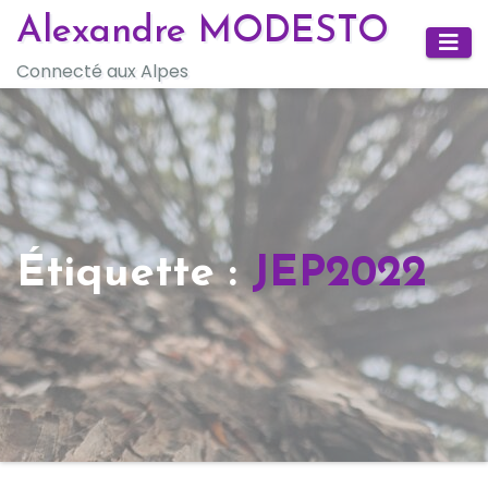
Skip
Alexandre MODESTO
to
Connecté aux Alpes
content
Étiquette :
JEP2022