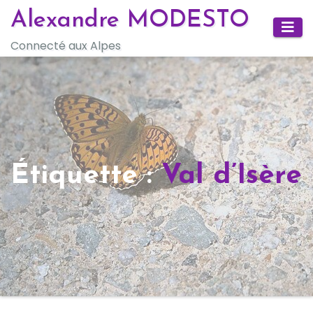
Skip
Alexandre MODESTO
to
Connecté aux Alpes
content
Étiquette :
Val d’Isère