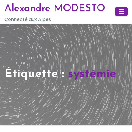
Skip
Alexandre MODESTO
to
Connecté aux Alpes
content
Étiquette :
systémie