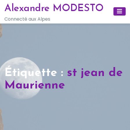
Skip
Alexandre MODESTO
to
Connecté aux Alpes
content
Étiquette :
st jean de
Maurienne