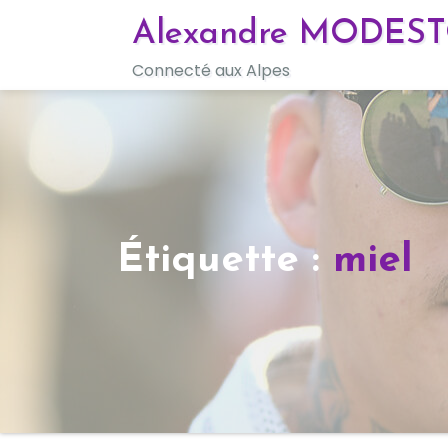
Skip
Alexandre MODES
to
Connecté aux Alpes
content
Étiquette :
miel