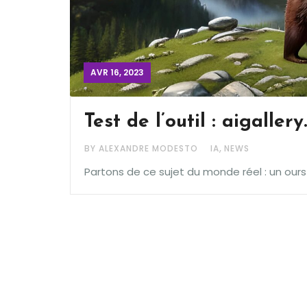
AVR 16, 2023
Test de l’outil : aigaller
,
BY ALEXANDRE MODESTO
IA
NEWS
Partons de ce sujet du monde réel : un ours 