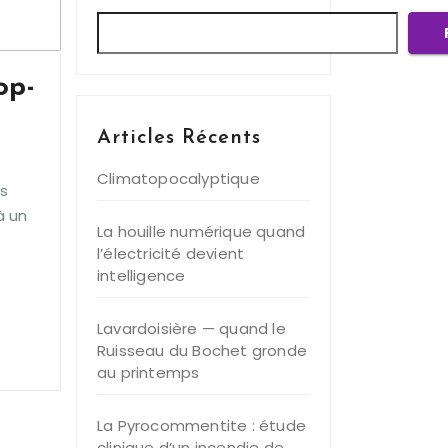
op-
Articles Récents
Climatopocalyptique
us
à un
La houille numérique quand
l’électricité devient
intelligence
Lavardoisière — quand le
Ruisseau du Bochet gronde
au printemps
La Pyrocommentite : étude
clinique d’un incendie de