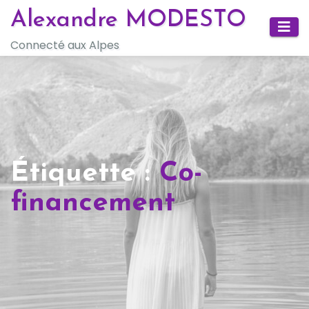
Skip
Alexandre MODESTO
to
Connecté aux Alpes
content
Étiquette :
Co-
financement