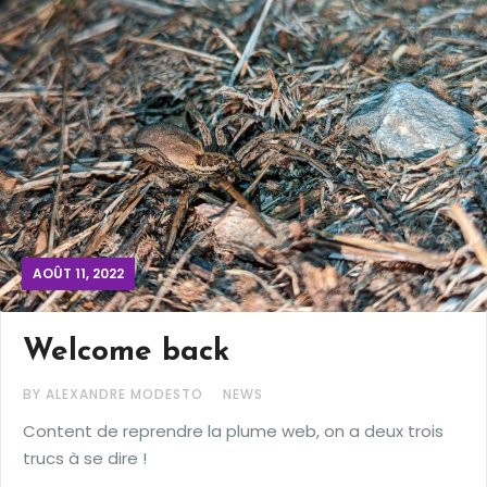
AOÛT 11, 2022
Welcome back
BY ALEXANDRE MODESTO
NEWS
Content de reprendre la plume web, on a deux trois
trucs à se dire !