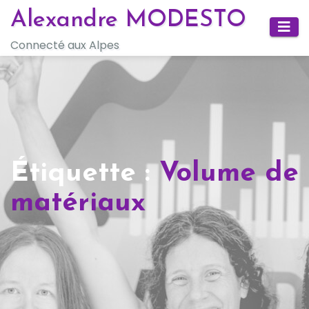
Skip
Alexandre MODESTO
to
Connecté aux Alpes
content
Étiquette :
Volume de
matériaux