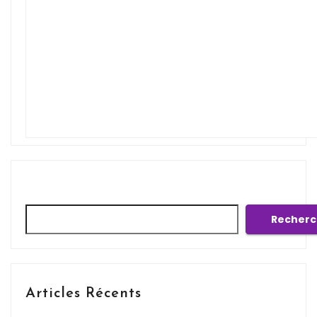
Rechercher
Recherc
Articles Récents