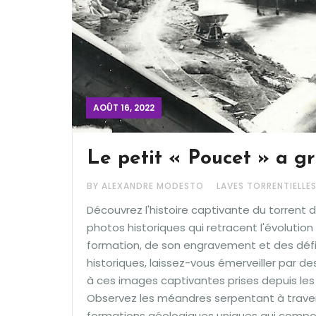
AOÛT 16, 2022
Le petit « Poucet » a g
BY ALEXANDRE MODESTO
LAVES TORRENTIELLE
Découvrez l'histoire captivante du torrent 
photos historiques qui retracent l'évoluti
formation, de son engravement et des défis a
historiques, laissez-vous émerveiller par d
à ces images captivantes prises depuis les 
Observez les méandres serpentant à traver
formations géologiques uniques qui compo