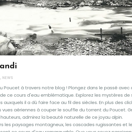
randi
,
S
NEWS
du Poucet à travers notre blog ! Plongez dans le passé avec
on de ce cours d'eau emblématique. Explorez les mystères de 
uxquels il a dû faire face au fil des siècles. En plus des cli
es vues aériennes à couper le souffle du torrent du Poucet. 
hauteurs, admirez la beauté naturelle de ce joyau alpin.
s les paysages montagneux, les cascades rugissantes et l
sent ce cours d'eau remarquable. Que vous soyez passionn