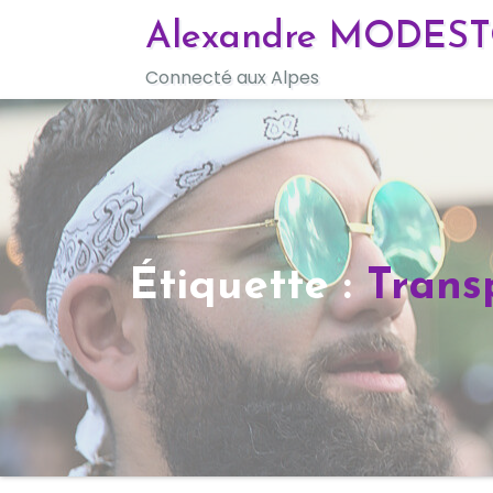
Skip
Alexandre MODES
to
Connecté aux Alpes
content
Étiquette :
Transp