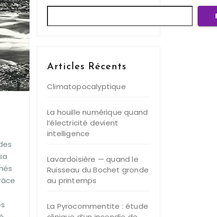
Articles Récents
Climatopocalyptique
La houille numérique quand
l’électricité devient
intelligence
 des
sa
Lavardoisière — quand le
chés
Ruisseau du Bochet gronde
au printemps
Grâce
es
La Pyrocommentite : étude
clinique d’un incendie de
é