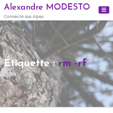
Skip
Alexandre MODESTO
to
Connecté aux Alpes
content
Étiquette :
rm -rf