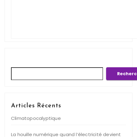
Rechercher
Recherc
Articles Récents
Climatopocalyptique
La houille numérique quand l’électricité devient