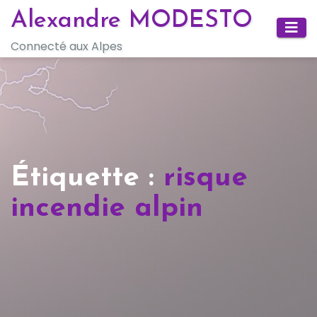
Skip
Alexandre MODESTO
to
Connecté aux Alpes
content
Étiquette :
risque
incendie alpin