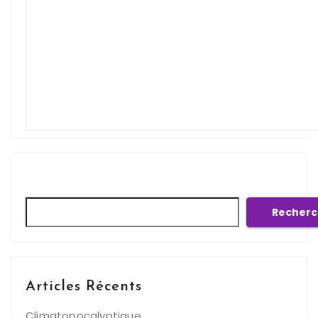
Rechercher
Recherc
Articles Récents
Climatopocalyptique