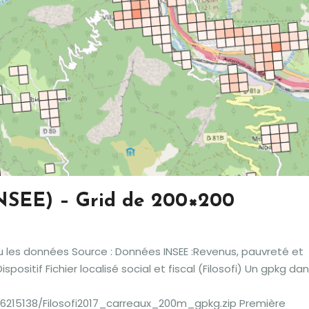
INSEE) – Grid de 200×200
eu les données Source : Données INSEE :Revenus, pauvreté et
ositif Fichier localisé social et fiscal (Filosofi) Un gpkg da
er/6215138/Filosofi2017_carreaux_200m_gpkg.zip Première