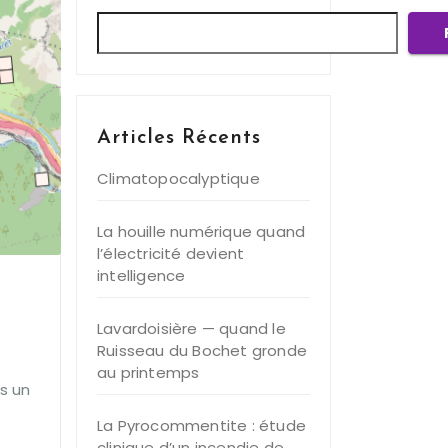
Articles Récents
Climatopocalyptique
La houille numérique quand
l’électricité devient
intelligence
Lavardoisière — quand le
Ruisseau du Bochet gronde
au printemps
ns un
La Pyrocommentite : étude
clinique d’un incendie de