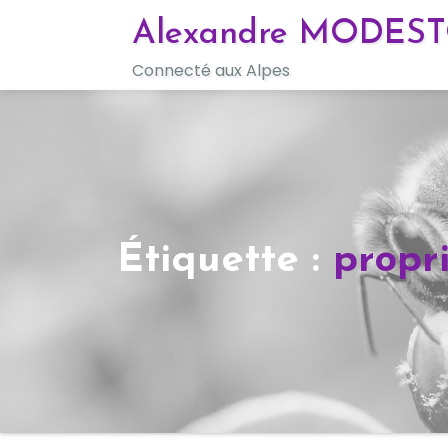
Skip
Alexandre MODES
to
Connecté aux Alpes
content
Étiquette :
propr