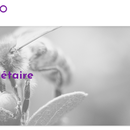
TO
iétaire