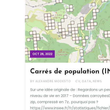
OCT 26, 2022
Carrés de population (
,
,
BY ALEXANDRE MODESTO
CV
DATA
NEWS
Sur une idée originale de : Regardons un p
niveau de vie en 2017 – Données carroyéesDisp
zip, compressé en 7z.. pourquoi pas ?
https://www.insee.fr/fr/statistiques/fichi