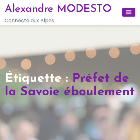
Skip
Alexandre MODESTO
to
Connecté aux Alpes
content
Étiquette :
Préfet de
la Savoie éboulement