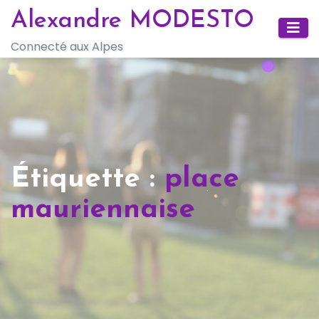
Skip
Alexandre MODESTO
to
Connecté aux Alpes
content
Étiquette :
place
mauriennaise