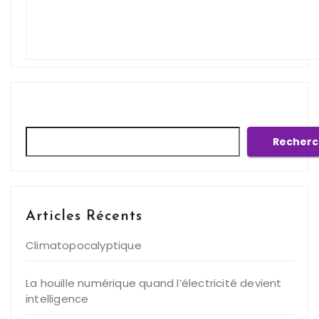
Rechercher
Recherc
Articles Récents
Climatopocalyptique
La houille numérique quand l’électricité devient
intelligence