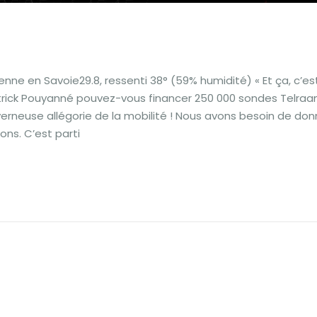
nne en Savoie29.8, ressenti 38° (59% humidité) « Et ça, c’est
Patrick Pouyanné pouvez-vous financer 250 000 sondes Telraa
erneuse allégorie de la mobilité ! Nous avons besoin de do
ons. C’est parti