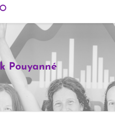
TO
ck Pouyanné