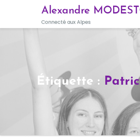
Skip
Alexandre MODES
to
Connecté aux Alpes
content
Étiquette :
Patri