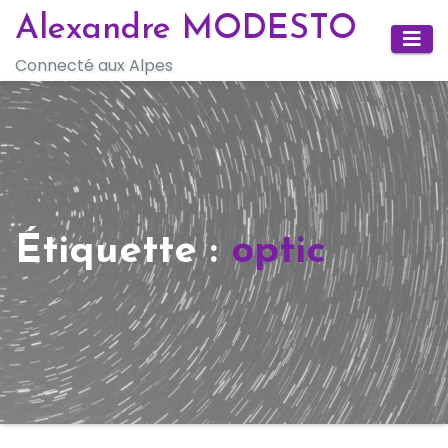
Skip
Alexandre MODESTO
to
Connecté aux Alpes
content
Étiquette :
optic