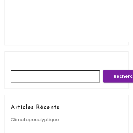
Rechercher
Recherc
Articles Récents
Climatopocalyptique