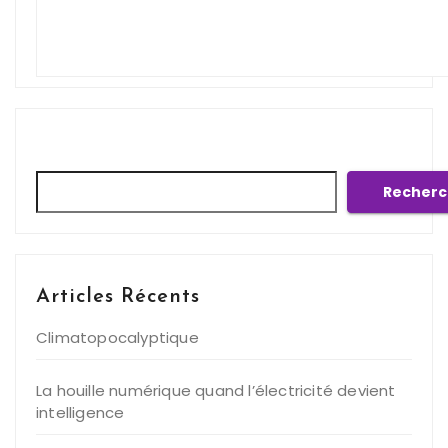
Rechercher
Recherc
Articles Récents
Climatopocalyptique
La houille numérique quand l’électricité devient
intelligence