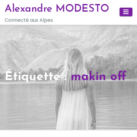
Skip
Alexandre MODESTO
to
Connecté aux Alpes
content
Étiquette :
makin off