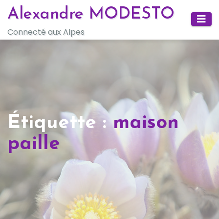
Skip
Alexandre MODESTO
to
Connecté aux Alpes
content
Étiquette :
maison
paille