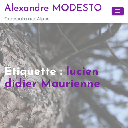
Skip
Alexandre MODESTO
to
Connecté aux Alpes
content
Étiquette :
lucien
didier Maurienne