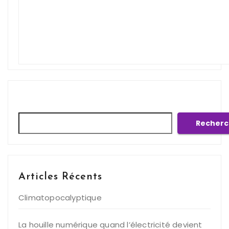
Rechercher
Recherc
Articles Récents
Climatopocalyptique
La houille numérique quand l’électricité devient