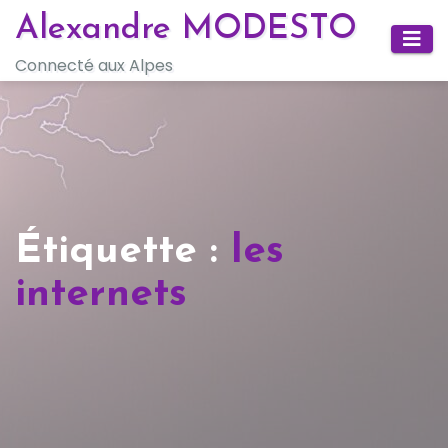
Skip
Alexandre MODESTO
to
Connecté aux Alpes
content
Étiquette :
les
internets