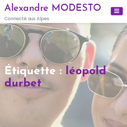
Skip
Alexandre MODESTO
to
Connecté aux Alpes
content
Étiquette :
léopold
durbet