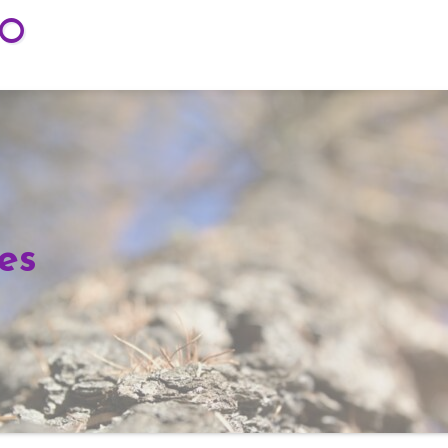
TO
es