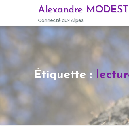
Skip
Alexandre MODES
to
Connecté aux Alpes
content
Étiquette :
lectur