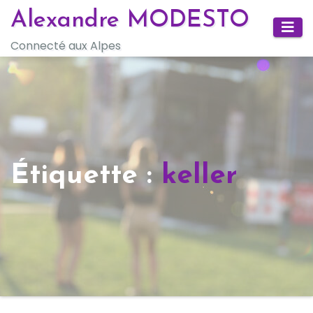
Skip
Alexandre MODESTO
to
Connecté aux Alpes
content
Étiquette :
keller