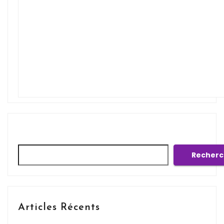
Rechercher
Recherc
Articles Récents