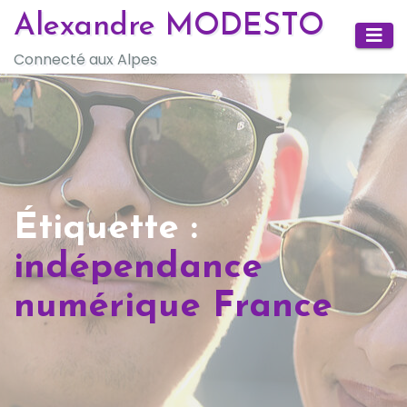
Skip
Alexandre MODESTO
to
Connecté aux Alpes
content
Étiquette :
indépendance
numérique France