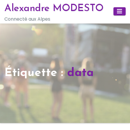
Skip
Alexandre MODESTO
to
Connecté aux Alpes
content
Étiquette :
data