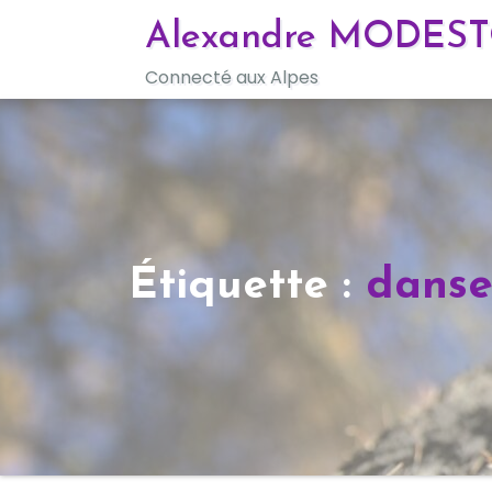
Skip
Alexandre MODES
to
Connecté aux Alpes
content
Étiquette :
dans