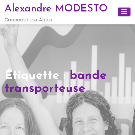
Skip
Alexandre MODESTO
to
Connecté aux Alpes
content
Étiquette :
bande
transporteuse