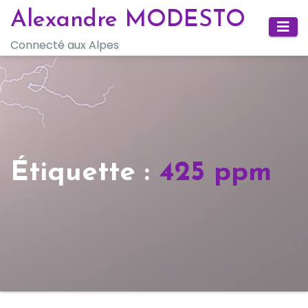
Skip
Alexandre MODESTO
to
Connecté aux Alpes
content
Étiquette :
425 ppm