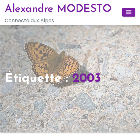
Skip
Alexandre MODESTO
to
Connecté aux Alpes
content
Étiquette :
2003