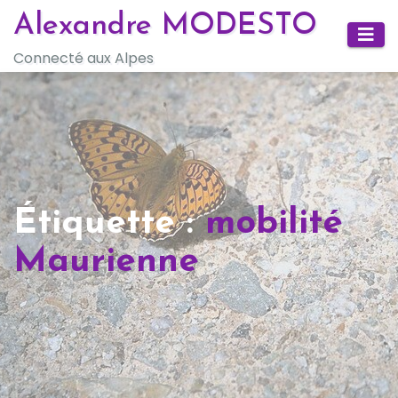
Skip
Alexandre MODESTO
to
Connecté aux Alpes
content
Étiquette :
mobilité
Maurienne