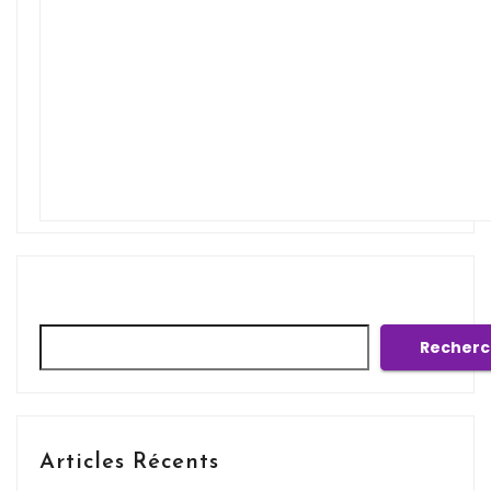
Rechercher
Recherc
Articles Récents