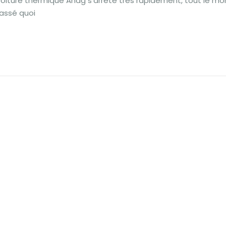
voiture thermique Anag s’arrête très rapidement, tout le m
passé quoi