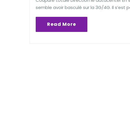
Coupure totale Direction le datacenter En 
semble avoir basculé sur la 3G/4G. Il s’est 
Read More