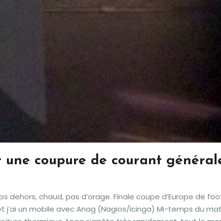
t une coupure de courant général
mps dehors, chaud, pas d’orage. Finale coupe d’Europe de foo
et j’ai un mobile avec Anag (Nagios/Icinga) Mi-temps du mat