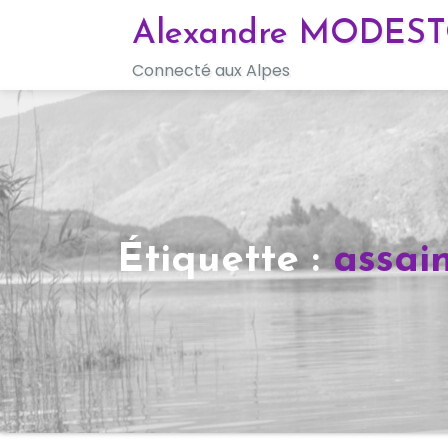
Skip
Alexandre MODES
to
Connecté aux Alpes
content
Étiquette :
assai