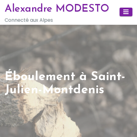
Skip
Alexandre MODESTO
to
Connecté aux Alpes
content
Éboulement à Saint-
Julien-Montdenis