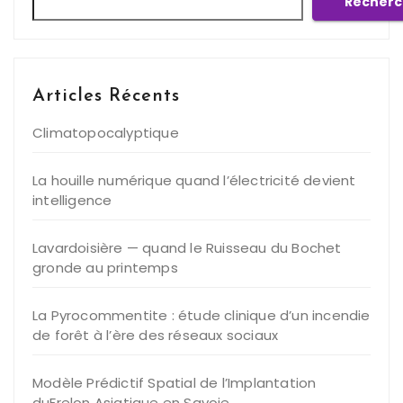
Recherc
Articles Récents
Climatopocalyptique
La houille numérique quand l’électricité devient
intelligence
Lavardoisière — quand le Ruisseau du Bochet
gronde au printemps
La Pyrocommentite : étude clinique d’un incendie
de forêt à l’ère des réseaux sociaux
Modèle Prédictif Spatial de l’Implantation
duFrelon Asiatique en Savoie