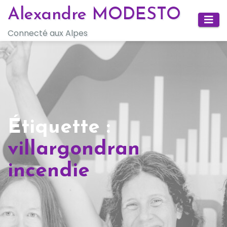
Skip
Alexandre MODESTO
to
Connecté aux Alpes
content
Étiquette :
villargondran
incendie