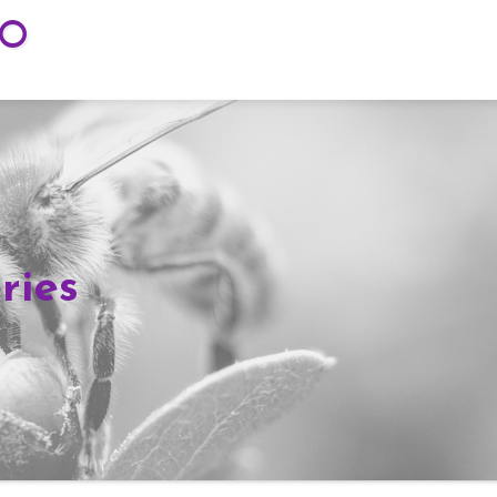
TO
ries