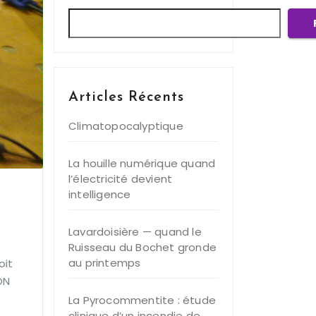
Articles Récents
Climatopocalyptique
La houille numérique quand
l’électricité devient
intelligence
Lavardoisière — quand le
Ruisseau du Bochet gronde
au printemps
oit
ON
La Pyrocommentite : étude
clinique d’un incendie de