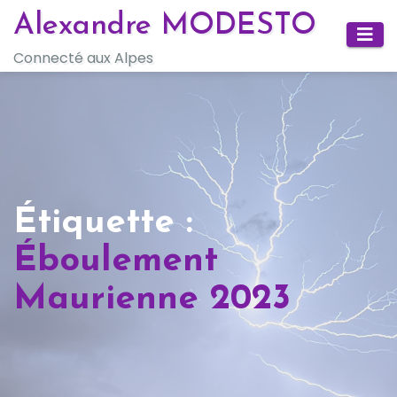
Skip
Alexandre MODESTO
to
Connecté aux Alpes
content
Étiquette :
Éboulement
Maurienne 2023